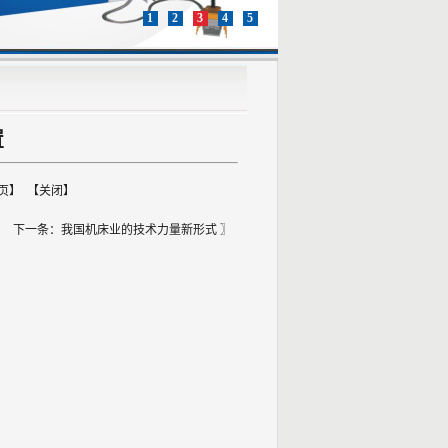
1
2
3
4
5
置
页
】 【
关闭
】
？
下一条：
我国机床业的技术力量新形式
〗