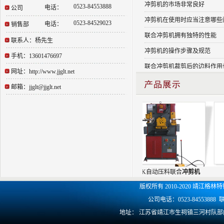
0523-84553888
电话：
公司
冲剪机在使用时应当注意哪些
0523-84529023
电话：
销售部
联合冲剪机拥有独特的性能
联系人：杨先生
冲剪机的操作步骤及规范
手机：13601476697
联合冲剪机裁剪后的边料作用
网址：http://www.jjglt.net
联合冲剪机的表面也有着非常
邮箱：jjglt@jjglt.net
联合冲剪机安全技术条件
冲剪机安全技术规程
国内机床企业应加强海外投资
数控开卷校平剪切自动线的维
QC12Y剪板机液压系统的故
WE67K电液同步液压板料折
HIW60液压联合
冲剪机
H-45K自动压料联合
冲剪机
QC12Y-12X4000剪板机操
版权所有 2010-2020 靖江
折弯机的故障及排除
公司电话：0523-8455388
地址： 江苏省靖江市生祠镇三河村队部内 网址：h
如何挑选折弯机