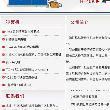
联合冲剪机安全技术条件
冲剪机安全技术规程
国内机床企业应加强海外投资
数控开卷校平剪切自动线的维
Q35Y系列液压联合
冲剪机
QC12Y剪板机液压系统的故
靖江格林特锻压机床制造有限公
机械联合
冲剪机
WE67K电液同步液压板料折
业。
HIW40-60液压联合
冲剪机
QC12Y-12X4000剪板机操
我公司位于经济繁荣的现代化港口
H-45K,H-60K自动压料，带温控联合
冲剪机
折弯机的故障及排除
阴长江大桥飞架南北，东临上海
捷。
液压冲孔机
如何挑选折弯机
公司拥有一批经验丰富的
冲剪
三功位多功能切断机Q35Y-160JD
有关冲剪机工作前的准备工作
集了以技师占相当比例的员工队
W21-150角铁卧式成型机
关于国内机床行业面临的几大
品质量控制体系，具备有较强的
C型单臂250吨油压机
我国机床业的技术力量新形式
冲剪机的特性和配置
冲剪机的日常维护方法具体是
地址：江苏省靖江市生祠镇三河村队部内
冲剪机的市场非常良好